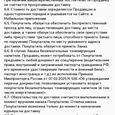
При наличии вышеперечисленных обстоятельств Продавец
не считается просрочившим доставку.
6.4. Стоимость доставки определяется Продавцом в
одностороннем порядке и указывается на Сайте, в
Мобильном приложении.
6.5. Покупатель обязуется обеспечить беспрепятственный
проход для лиц, осуществляющих доставку, до места
доставки, а также обязуется обеспечить свое присутствие
либо присутствие третьего лица, способного принять Заказ
по поручению Покупателя, по месту указанного адреса
доставки. Покупатель обязуется принять Заказ.
6.6. В случае Заказа безалкогольных тонизирующих
напитков, Продавец может потребовать от Покупателя
предъявить любой документ из спецперечня (водительские
права, внутренний и заграничный паспорта гражданина РФ,
его временное удостоверение личности и военный билет,
паспорт иностранца и т.д.) во исполнение Приказа
Минпромторга России от 07.02.2025 N 536 «Об утверждении
перечня документов, позволяющих установить возраст
покупателя безалкогольных тонизирующих напитков (в том
числе энергетических)».
6.7. Обязательства по доставке считаются выполненными в
момент вручения заказа Покупателю. Отмена заказа
Покупателем возможна только до момента назначения
курьера на доставку.