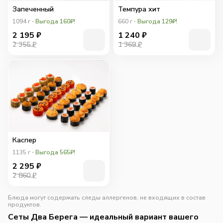
Запеченный
Темпура хит
1094
г
Выгода 160₽!
660
г
Выгода 129₽!
2 195
₽
1 240
₽
2 355 ₽
1 369 ₽
Каспер
1135
г
Выгода 565₽!
2 295
₽
2 860 ₽
Блюда могут содержать следы аллергенов, не входящих в состав
продуктов.
Сеты Два Берега — идеальный вариант вашего