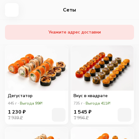
Сеты
Укажите адрес доставки
Дегустатор
Вкус в квадрате
445
г
Выгода 99₽!
735
г
Выгода 411₽!
1 230
₽
1 545
₽
1 329 ₽
1 956 ₽