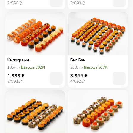
2 556 ₽
3 609 ₽
Килограмм
Биг Бэн
1064
г
Выгода 502₽!
2383
г
Выгода 677₽!
1 999
₽
3 955
₽
2 501 ₽
4 632 ₽