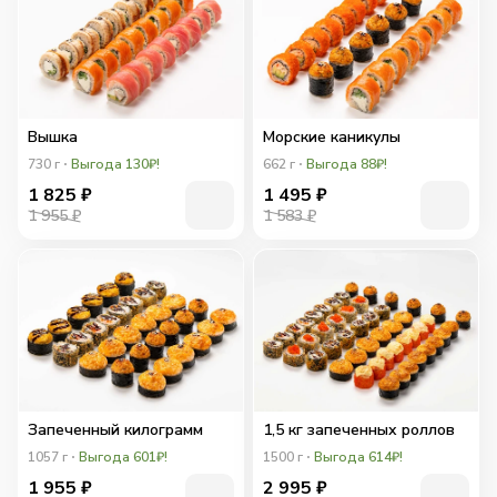
Вышка
Морские каникулы
730
г
Выгода 130₽!
662
г
Выгода 88₽!
1 825
₽
1 495
₽
1 955 ₽
1 583 ₽
Запеченный килограмм
1,5 кг запеченных роллов
1057
г
Выгода 601₽!
1500
г
Выгода 614₽!
1 955
₽
2 995
₽