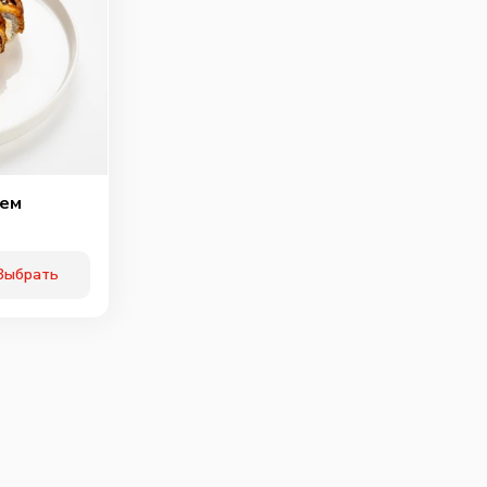
ичьи колбаски
Свинина
Тигровая креветка
40
г
60
г
40
г
89
₽
99
₽
119
₽
0
0
0
рем
Выбрать
ки халапенью
Шампиньоны
Огурцы
маринованые
10
г
60
г
25
г
75
₽
75
₽
75
₽
0
0
0