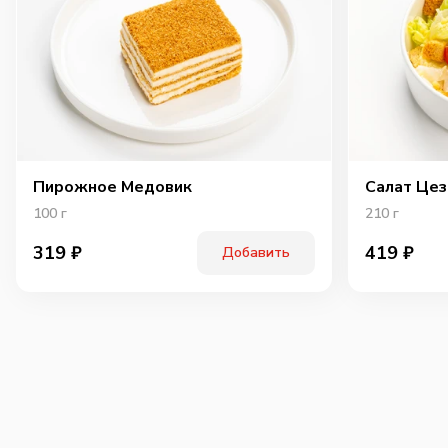
Пирожное Медовик
Салат Цез
100
г
210
г
319
₽
419
₽
Добавить