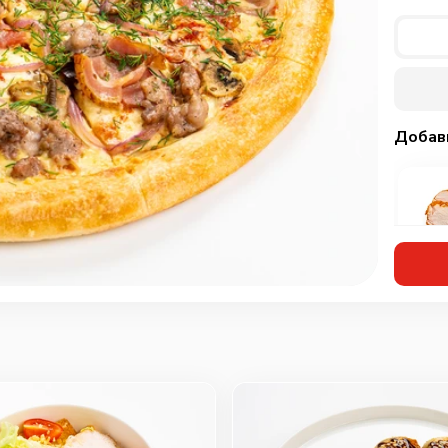
Добав
Кур
мар