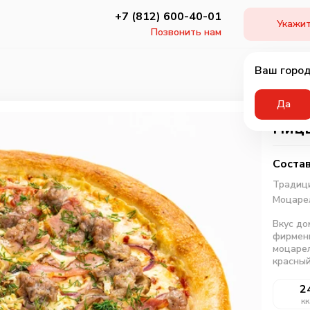
+7 (812) 600-40-01
Укажит
Позвонить нам
Ваш город
Да
Пицц
Состав
Традици
Моцаре
Вкус до
фирменн
моцарел
красный
2
кк