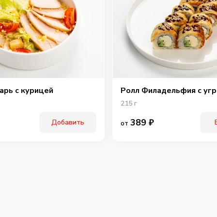
Охотн
арь с курицей
Ролл Филадельфия с уг
215
г
389
₽
Добавить
от
Перчи