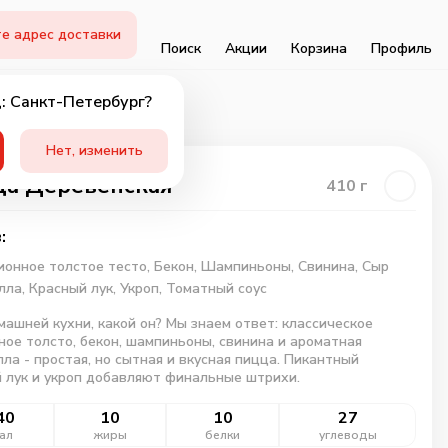
е адрес доставки
Поиск
Акции
Корзина
Профиль
: Санкт-Петербург?
Нет, изменить
а Деревенская
410
г
:
онное толстое тесто,
Бекон,
Шампиньоны,
Свинина,
Сыр
лла,
Красный лук,
Укроп,
Томатный соус
машней кухни, какой он? Мы знаем ответ: классическое
ое толсто, бекон, шампиньоны, свинина и ароматная
ла - простая, но сытная и вкусная пицца. Пикантный
 лук и укроп добавляют финальные штрихи.
40
10
10
27
ал
жиры
белки
углеводы