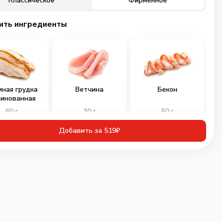
Классическое
Фирменное
ить ингредиенты
иная грудка
Ветчина
Бекон
инованная
60
г
30
г
50
г
109
₽
89
₽
89
₽
Добавить за 519₽
0
0
0
ичьи колбаски
Свинина
Тигровая креветка