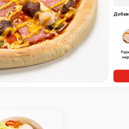
Добав
Кур
мар
Охотн