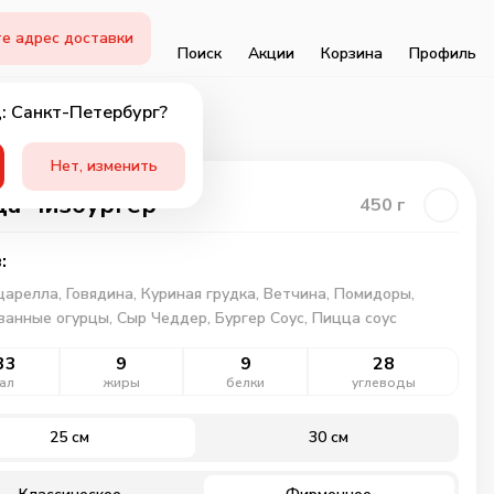
е адрес доставки
Поиск
Акции
Корзина
Профиль
: Санкт-Петербург?
Нет, изменить
а Чизбургер
450
г
:
царелла,
Говядина,
Куриная грудка,
Ветчина,
Помидоры,
ванные огурцы,
Сыр Чеддер,
Бургер Соус,
Пицца соус
33
9
9
28
ал
жиры
белки
углеводы
25 см
30 см