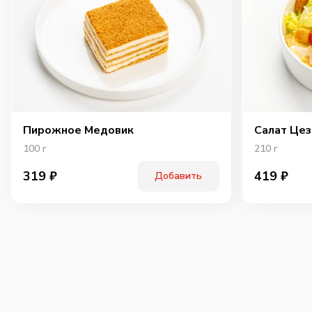
Пирожное Медовик
Салат Цез
100
г
210
г
319
₽
419
₽
Добавить