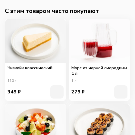
C этим товаром часто покупают
Чизкейк классический
Морс из черной смородины
1 л
110
г
1
л
349
₽
279
₽