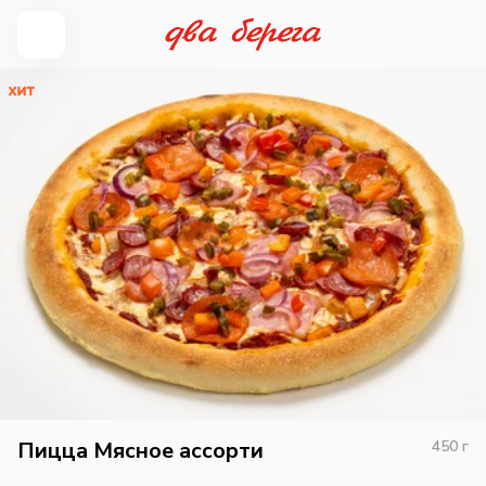
Пицца Мясное ассорти
450
г