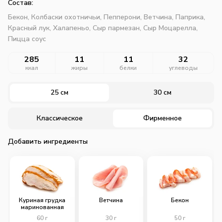
Состав:
Бекон,
Колбаски охотничьи,
Пепперони,
Ветчина,
Паприка,
Красный лук,
Халапеньо,
Сыр пармезан,
Сыр Моцарелла,
Пицца соус
285
11
11
32
ккал
жиры
белки
углеводы
25 см
30 см
Классическое
Фирменное
Добавить ингредиенты
Куриная грудка
Ветчина
Бекон
маринованная
60
г
30
г
50
г