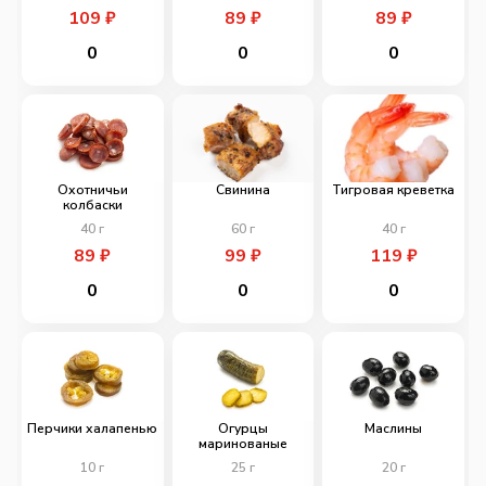
109
₽
89
₽
89
₽
0
0
0
Охотничьи
Свинина
Тигровая креветка
колбаски
40
г
60
г
40
г
89
₽
99
₽
119
₽
0
0
0
Перчики халапенью
Огурцы
Маслины
маринованые
10
г
25
г
20
г