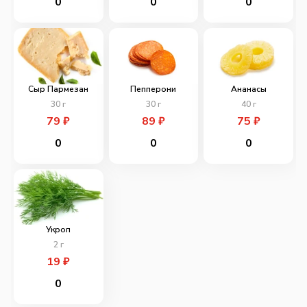
0
0
0
Сыр Пармезан
Пепперони
Ананасы
30
г
30
г
40
г
79
₽
89
₽
75
₽
0
0
0
Укроп
2
г
19
₽
0