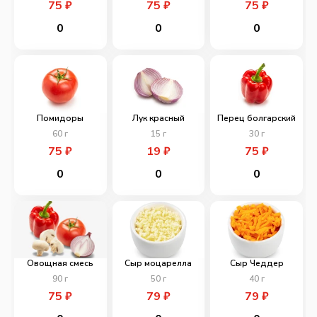
75
₽
75
₽
75
₽
0
0
0
Помидоры
Лук красный
Перец болгарский
60
г
15
г
30
г
75
₽
19
₽
75
₽
0
0
0
Овощная смесь
Сыр моцарелла
Сыр Чеддер
90
г
50
г
40
г
75
₽
79
₽
79
₽