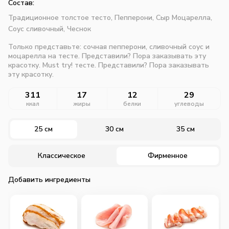
Состав:
Традиционное толстое тесто,
Пепперони,
Сыр Моцарелла,
Соус сливочный,
Чеснок
Только представьте: сочная пепперони, сливочный соус и
моцарелла на тесте. Представили? Пора заказывать эту
красотку. Must try! тесте. Представили? Пора заказывать
эту красотку.
311
17
12
29
ккал
жиры
белки
углеводы
25 см
30 см
35 см
Классическое
Фирменное
Добавить ингредиенты