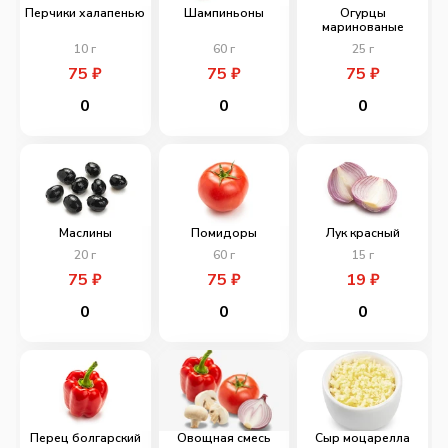
Перчики халапенью
Шампиньоны
Огурцы
маринованые
10
г
60
г
25
г
75
₽
75
₽
75
₽
0
0
0
Маслины
Помидоры
Лук красный
20
г
60
г
15
г
75
₽
75
₽
19
₽
0
0
0
Перец болгарский
Овощная смесь
Сыр моцарелла