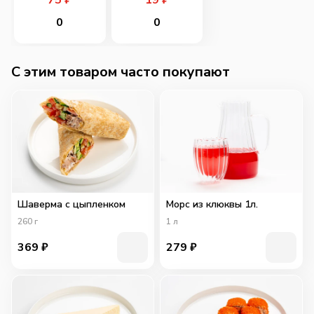
75
₽
19
₽
0
0
C этим товаром часто покупают
Шаверма с цыпленком
Морс из клюквы 1л.
260
г
1
л
369
₽
279
₽