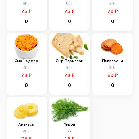
30
г
90
г
50
г
75
₽
75
₽
79
₽
0
0
0
Сыр Чеддер
Сыр Пармезан
Пепперони
40
г
30
г
30
г
79
₽
79
₽
89
₽
0
0
0
Ананасы
Укроп
40
г
2
г