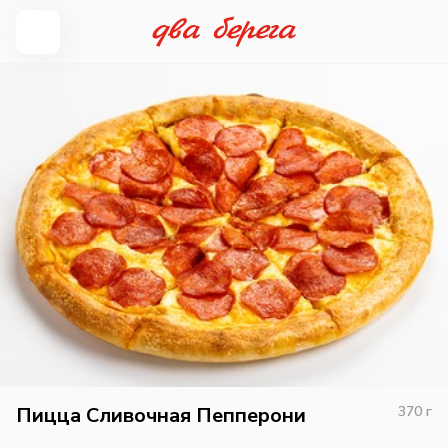
Пицца Сливочная Пепперони
370
г