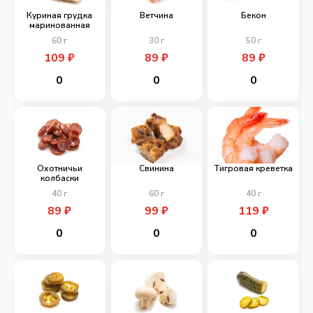
Куриная грудка
Ветчина
Бекон
маринованная
60
г
30
г
50
г
109
₽
89
₽
89
₽
0
0
0
Охотничьи
Свинина
Тигровая креветка
колбаски
40
г
60
г
40
г
89
₽
99
₽
119
₽
0
0
0