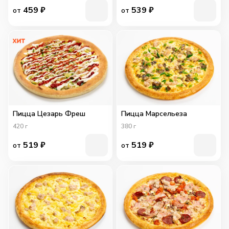
459
₽
539
₽
от
от
Пицца Цезарь Фреш
Пицца Марсельеза
420
г
380
г
519
₽
519
₽
от
от