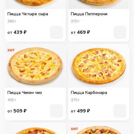
Пицца Четыре сыра
Пицца Пепперони
380
г
370
г
439
₽
469
₽
от
от
Пицца Чикен чиз
Пицца Карбонара
400
г
370
г
509
₽
499
₽
от
от