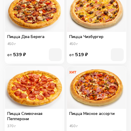
Пицца Два Берега
Пицца Чизбургер
450
г
450
г
539
₽
519
₽
от
от
Пицца Сливочная
Пицца Мясное ассорти
Пепперони
370
г
450
г