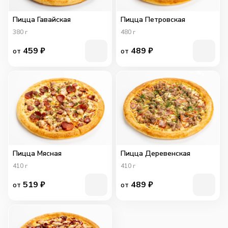
Пицца Гавайская
Пицца Петровская
380
г
480
г
459
₽
489
₽
от
от
Пицца Мясная
Пицца Деревенская
410
г
410
г
519
₽
489
₽
от
от